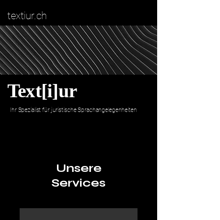
textiur.ch
Text[i]ur
Ihr Spezialist für juristische Sprachangelegenheiten
Unsere
Services